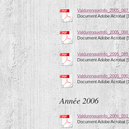
ValdurenqueInfo_2005_087
Document Adobe Acrobat [
ValdurenqueInfo_2005_088_
Document Adobe Acrobat [
ValdurenqueInfo_2005_089
Document Adobe Acrobat [
ValdurenqueInfo_2005_090
Document Adobe Acrobat [1
Année 2006
ValdurenqueInfo_2006_091
Document Adobe Acrobat [