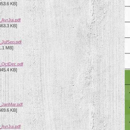
853.6 KB]
AvrJui.pdf
663.3 KB]
_JulSep.pdf
1.1 MB]
_OctDec.pdf
845.4 KB]
_JanMar.pdf
669.6 KB]
AvrJui.pdf