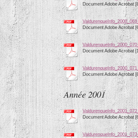
Document Adobe Acrobat [
ValdurenqueInfo_2000_069_
Document Adobe Acrobat [
ValdurenqueInfo_2000_070
Document Adobe Acrobat [
ValdurenqueInfo_2000_071
Document Adobe Acrobat [
Année 2001
ValdurenqueInfo_2001_072
Document Adobe Acrobat [
ValdurenqueInfo_2001_073_