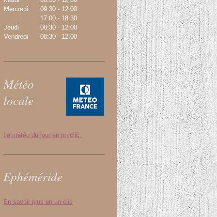
Mercredi
09:30
-
12:00
17:00
-
18:30
Jeudi
08:30
-
12:00
Vendredi
08:30
-
12:00
Météo
locale
La météo du jour en un clic.
Ephéméride
En savoir plus en un clic