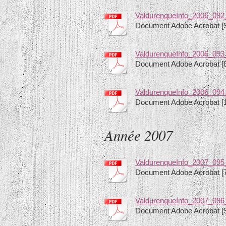
ValdurenqueInfo_2006_092_
Document Adobe Acrobat [
ValdurenqueInfo_2006_093
Document Adobe Acrobat [
ValdurenqueInfo_2006_094
Document Adobe Acrobat [
Année 2007
ValdurenqueInfo_2007_095
Document Adobe Acrobat [
ValdurenqueInfo_2007_096_
Document Adobe Acrobat [