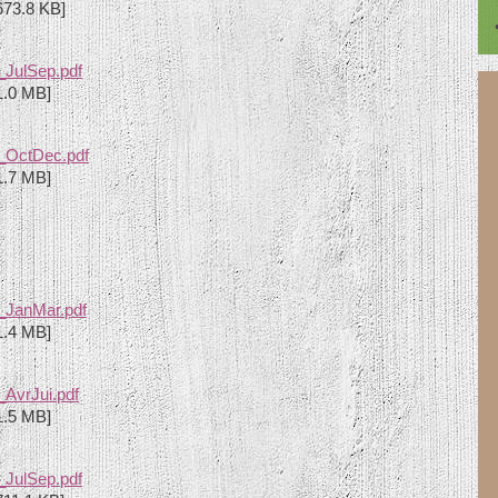
673.8 KB]
_JulSep.pdf
1.0 MB]
_OctDec.pdf
1.7 MB]
_JanMar.pdf
1.4 MB]
AvrJui.pdf
1.5 MB]
_JulSep.pdf