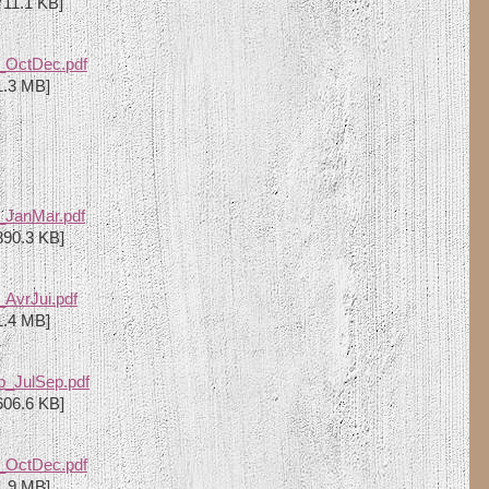
711.1 KB]
_OctDec.pdf
1.3 MB]
_JanMar.pdf
890.3 KB]
AvrJui.pdf
1.4 MB]
b_JulSep.pdf
606.6 KB]
_OctDec.pdf
1.9 MB]