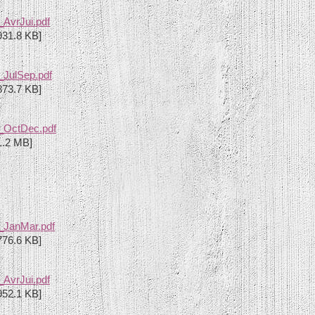
AvrJui.pdf
931.8 KB]
_JulSep.pdf
873.7 KB]
_OctDec.pdf
1.2 MB]
_JanMar.pdf
776.6 KB]
AvrJui.pdf
952.1 KB]