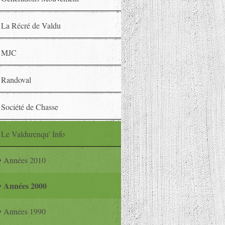
La Récré de Valdu
MJC
Randoval
Société de Chasse
Le Valdurenqu' Info
Années 2010
Années 2000
Années 1990