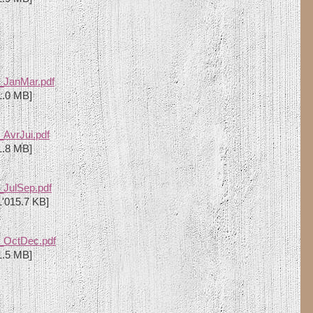
_JanMar.pdf
1.0 MB]
AvrJui.pdf
1.8 MB]
_JulSep.pdf
'015.7 KB]
_OctDec.pdf
1.5 MB]