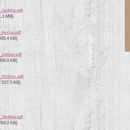
_JanMar.pdf
1.1 MB]
AvrJui.pdf
935.4 KB]
_JulSep.pdf
958.0 KB]
_OctDec.pdf
'017.5 KB]
_JanMar.pdf
784.2 KB]