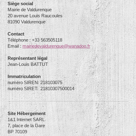
Siège social
Mairie de Valdurenque
20 avenue Louis Raucoules
81090 Valdurenque
Contact
Téléphone : +33 563505118
Email :
mairiedevaldurenque@wanadoo.fr
Représentant légal
Jean-Louis BATTUT
Immatriculation
numéro SIREN: 218103075
numéro SIRET: 21810307500014
Site Hébergement
1&1 Internet SARL
7, place de la Gare
BP 70109