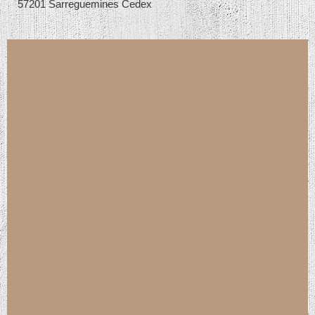
57201 Sarreguemines Cedex