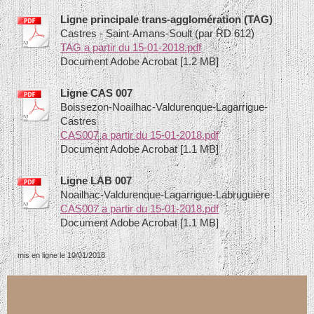
Ligne principale trans-agglomération (TAG)
Castres - Saint-Amans-Soult (par RD 612)
TAG a partir du 15-01-2018.pdf
Document Adobe Acrobat [1.2 MB]
Ligne CAS 007
Boissezon-Noailhac-Valdurenque-Lagarrigue-
Castres
CAS007 a partir du 15-01-2018.pdf
Document Adobe Acrobat [1.1 MB]
Ligne LAB 007
Noailhac-Valdurenque-Lagarrigue-Labruguière
CAS007 a partir du 15-01-2018.pdf
Document Adobe Acrobat [1.1 MB]
mis en ligne le 10/01/2018