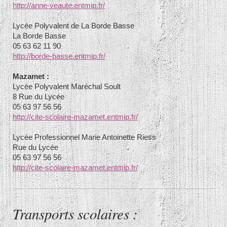
http://anne-veaute.entmip.fr/
Lycée Polyvalent de
La Borde Basse
La Borde Basse
05 63 62 11 90
http://borde-basse.entmip.fr/
Mazamet :
Lycée Polyvalent
Maréchal Soult
8 Rue du Lycée
05 63 97 56 56
http://cite-scolaire-mazamet.entmip.fr/
Lycée Professionnel
Marie Antoinette Riess
Rue du Lycée
05 63 97 56 56
http://cite-scolaire-mazamet.entmip.fr/
Transports scolaires :